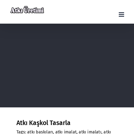
Skip
to
content
Atkı Kaşkol Tasarla
Tags:
atkı baskıları
,
atkı imalat
,
atkı imalatı
,
atkı