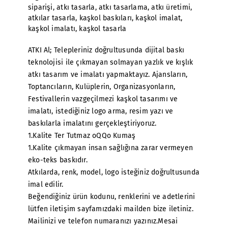
siparişi
,
atkı tasarla
,
atkı tasarlama
,
atkı üretimi
,
atkılar tasarla
,
kaşkol baskıları
,
kaşkol imalat
,
kaşkol imalatı
,
kaşkol tasarla
ATKI Al; Telepleriniz doğrultusunda dijital baskı
teknolojisi ile çıkmayan solmayan yazlık ve kışlık
atkı tasarım ve imalatı yapmaktayız. Ajansların,
Toptancıların, Kulüplerin, Organizasyonların,
Festivallerin vazgeçilmezi kaşkol tasarımı ve
imalatı, istediğiniz logo arma, resim yazı ve
baskılarla imalatını gerçekleştiriyoruz.
1.Kalite Ter Tutmaz oQQo Kumaş
1.Kalite çıkmayan insan sağlığına zarar vermeyen
eko-teks baskıdır.
Atkılarda, renk, model, logo isteğiniz doğrultusunda
imal edilir.
Beğendiğiniz ürün kodunu, renklerini ve adetlerini
lütfen iletişim sayfamızdaki mailden bize iletiniz.
Mailinizi ve telefon numaranızı yazınız.Mesai