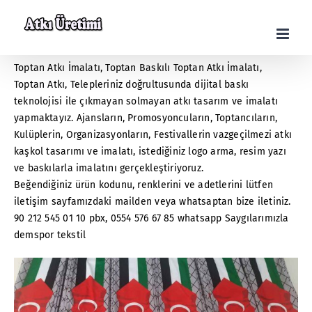
Skip
to
content
Toptan Atkı İmalatı
,
Toptan Baskılı Toptan Atkı İmalatı
,
Toptan Atkı
, Telepleriniz doğrultusunda dijital baskı
teknolojisi ile çıkmayan solmayan atkı tasarım ve imalatı
yapmaktayız. Ajansların, Promosyoncuların, Toptancıların,
Kulüplerin, Organizasyonların, Festivallerin vazgeçilmezi atkı
kaşkol tasarımı ve imalatı, istediğiniz logo arma, resim yazı
ve baskılarla imalatını gerçekleştiriyoruz.
Beğendiğiniz ürün kodunu, renklerini ve adetlerini lütfen
iletişim sayfamızdaki mailden veya whatsaptan bize iletiniz.
90 212 545 01 10 pbx, 0554 576 67 85 whatsapp Saygılarımızla
demspor tekstil