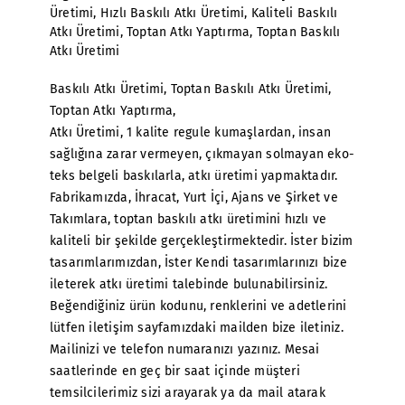
Üretimi
,
Hızlı Baskılı Atkı Üretimi
,
Kaliteli Baskılı
Atkı Üretimi
,
Toptan Atkı Yaptırma
,
Toptan Baskılı
Atkı Üretimi
Baskılı Atkı Üretimi
, Toptan Baskılı Atkı Üretimi,
Toptan Atkı Yaptırma,
Atkı Üretimi
, 1 kalite regule kumaşlardan, insan
sağlığına zarar vermeyen, çıkmayan solmayan eko-
teks belgeli baskılarla, atkı üretimi yapmaktadır.
Fabrikamızda, İhracat, Yurt İçi, Ajans ve Şirket ve
Takımlara, toptan baskılı atkı üretimini hızlı ve
kaliteli bir şekilde gerçekleştirmektedir. İster bizim
tasarımlarımızdan, İster Kendi tasarımlarınızı bize
ileterek atkı üretimi talebinde bulunabilirsiniz.
Beğendiğiniz ürün kodunu, renklerini ve adetlerini
lütfen iletişim sayfamızdaki mailden bize iletiniz.
Mailinizi ve telefon numaranızı yazınız. Mesai
saatlerinde en geç bir saat içinde müşteri
temsilcilerimiz sizi arayarak ya da mail atarak