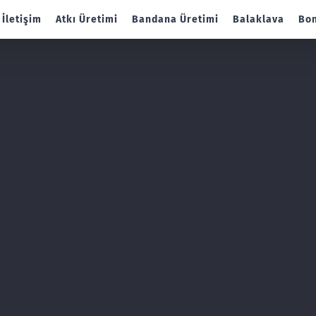
İletişim
Atkı Üretimi
Bandana Üretimi
Balaklava
Bon