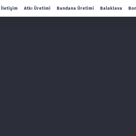
İletişim
Atkı Üretimi
Bandana Üretimi
Balaklava
Bon