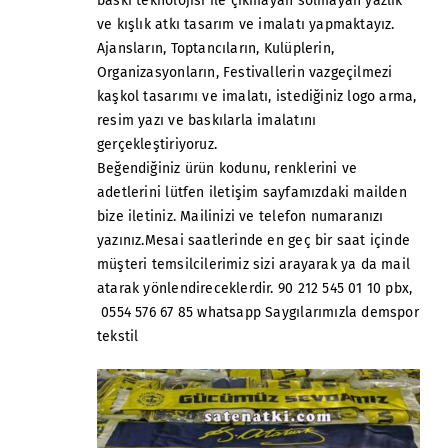
baskı teknolojisi ile çıkmayan solmayan yazlık
ve kışlık atkı tasarım ve imalatı yapmaktayız.
Ajansların, Toptancıların, Kulüplerin,
Organizasyonların, Festivallerin vazgeçilmezi
kaşkol tasarımı ve imalatı, istediğiniz logo arma,
resim yazı ve baskılarla imalatını
gerçekleştiriyoruz.
Beğendiğiniz ürün kodunu, renklerini ve
adetlerini lütfen iletişim sayfamızdaki mailden
bize iletiniz. Mailinizi ve telefon numaranızı
yazınız.Mesai saatlerinde en geç bir saat içinde
müşteri temsilcilerimiz sizi arayarak ya da mail
atarak yönlendireceklerdir. 90 212 545 01 10 pbx,
0554 576 67 85 whatsapp Saygılarımızla demspor
tekstil