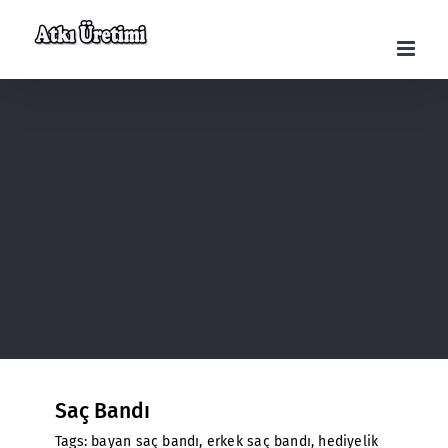
Skip
to
content
Saç Bandı
Tags:
bayan saç bandı
,
erkek saç bandı
,
hediyelik