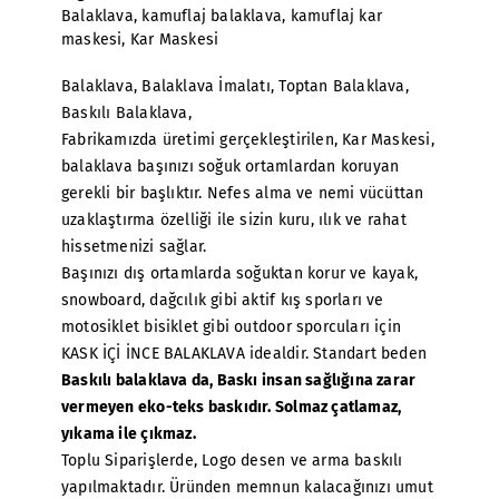
Balaklava
,
kamuflaj balaklava
,
kamuflaj kar
maskesi
,
Kar Maskesi
Balaklava
,
Balaklava İmalatı
, Toptan Balaklava,
Baskılı Balaklava,
Fabrikamızda üretimi gerçekleştirilen, Kar Maskesi,
balaklava başınızı soğuk ortamlardan koruyan
gerekli bir başlıktır. Nefes alma ve nemi vücüttan
uzaklaştırma özelliği ile sizin kuru, ılık ve rahat
hissetmenizi sağlar.
Başınızı dış ortamlarda soğuktan korur ve kayak,
snowboard, dağcılık gibi aktif kış sporları ve
motosiklet bisiklet gibi outdoor sporcuları için
KASK İÇİ İNCE BALAKLAVA idealdir. Standart beden
Baskılı balaklava
da, Baskı insan sağlığına zarar
vermeyen eko-teks baskıdır. Solmaz çatlamaz,
yıkama ile çıkmaz.
Toplu Siparişlerde, Logo desen ve arma baskılı
yapılmaktadır. Üründen memnun kalacağınızı umut