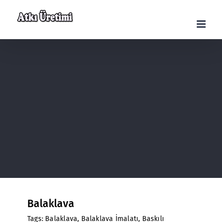
Skip
to
content
Balaklava
Tags:
Balaklava
,
Balaklava İmalatı
,
Baskılı