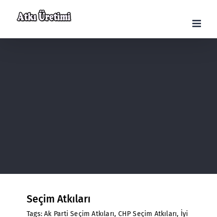
Skip
to
content
Seçim Atkıları
Tags:
Ak Parti Seçim Atkıları
,
CHP Seçim Atkıları
,
İyi