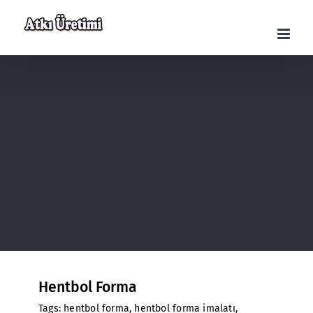
Skip
to
content
Hentbol Forma
Tags:
hentbol forma
,
hentbol forma imalatı
,