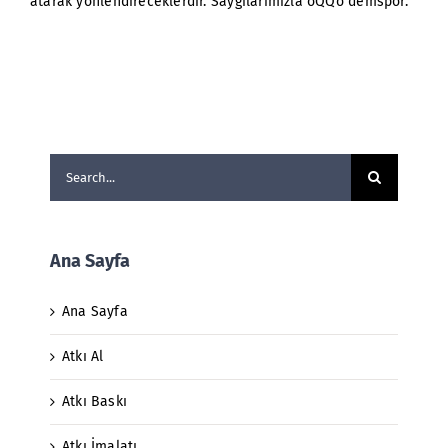
atarak yönlendireceklerdir. Saygılarımızla oQQo demspor.
Search
for:
Ana Sayfa
Ana Sayfa
Atkı Al
Atkı Baskı
Atkı İmalatı