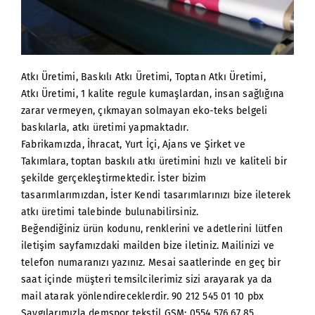
Atkı Üretimi, Baskılı Atkı Üretimi, Toptan Atkı Üretimi,
Atkı Üretimi, 1 kalite regule kumaşlardan, insan sağlığına
zarar vermeyen, çıkmayan solmayan eko-teks belgeli
baskılarla, atkı üretimi yapmaktadır.
Fabrikamızda, İhracat, Yurt İçi, Ajans ve Şirket ve
Takımlara, toptan baskılı atkı üretimini hızlı ve kaliteli bir
şekilde gerçekleştirmektedir. İster bizim
tasarımlarımızdan, İster Kendi tasarımlarınızı bize ileterek
atkı üretimi talebinde bulunabilirsiniz.
Beğendiğiniz ürün kodunu, renklerini ve adetlerini lütfen
iletişim sayfamızdaki mailden bize iletiniz. Mailinizi ve
telefon numaranızı yazınız. Mesai saatlerinde en geç bir
saat içinde müşteri temsilcilerimiz sizi arayarak ya da
mail atarak yönlendireceklerdir. 90 212 545 01 10 pbx
Saygılarımızla demspor tekstil GSM: 0554 576 67 85